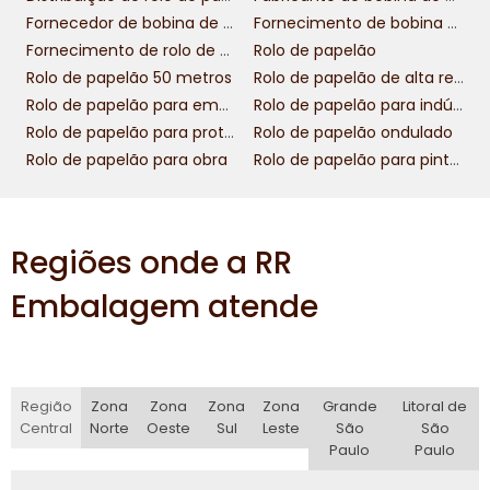
tornam nosso negócio não apenas rentável,
Fornecedor de bobina de papelão
Fornecimento de bobina de papelão
mas também consciente e alinhado com as
Fornecimento de rolo de papelão para indústria
Rolo de papelão
expectativas sociais atuais.
Rolo de papelão 50 metros
Rolo de papelão de alta resistência para transportes
Rolo de papelão para embalagem personalizada
Rolo de papelão para indústria alimentícia
ATENDIMENTO
Rolo de papelão para proteção de produtos
Rolo de papelão ondulado
PERSONALIZADO E
Rolo de papelão para obra
Rolo de papelão para pintura
LOGÍSTICA EFICIENTE
fornecimento de bobina de
O sucesso no
Regiões onde a RR
papelão
não está apenas nos produtos
oferecidos, mas também na relação com os
Embalagem atende
clientes. Na nossa empresa, prezamos pelo
atendimento personalizado, buscando
entender cada demanda para oferecer a
melhor solução. Nossa equipe está sempre
Região
Zona
Zona
Zona
Zona
Grande
Litoral de
pronta para auxiliar na escolha da bobina
Central
Norte
Oeste
Sul
Leste
São
São
ideal, levando em consideração critérios
Paulo
Paulo
como peso, resistência e finalidade de uso.