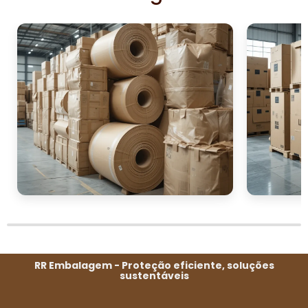
junto a um atendimento que faz a diferença. Não
perca a oportunidade de agregar valor ao seu
negócio.
Entre em contato conosco hoje mesmo para
solicitar seu orçamento personalizado e
descubra como podemos transformar sua
operação com nossas bobinas de papelão de
alta qualidade. Estamos prontos para atender
você e ajudar sua empresa a alcançar novos
patamares de eficiência e sustentabilidade.
Faça sua escolha inteligente agora!
RR Embalagem - Proteção eficiente, soluções
sustentáveis